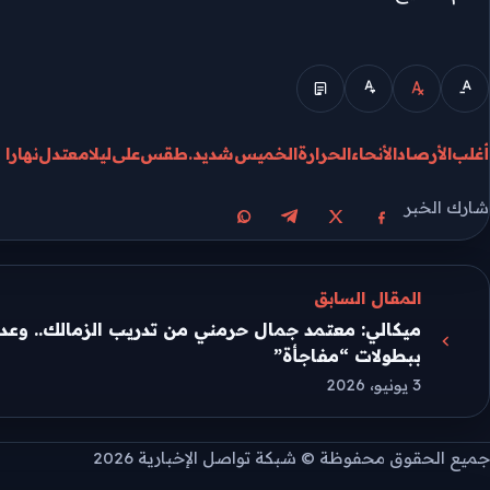
الوضع المبسط
أغلب
الأرصاد
الأنحاء
الحرارة
الخميس
شديد.
طقس
على
ليلا
معتدل
نهارا
شارك الخبر
مشاركة على X
مشاركة على فيسبوك
مشاركة على تيليجرام
مشاركة على واتساب
المقال السابق
ميكالي: معتمد جمال حرمني من تدريب الزمالك.. وعدم
ببطولات “مفاجأة”
3 يونيو، 2026
جميع الحقوق محفوظة © شبكة تواصل الإخبارية 2026