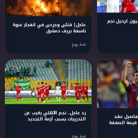
 عرض بـ150 مليون لرحيل نجم
عاجل| قتلى وجرحى في انفجار عبوة
ناسفة بريف دمشق
منذ يوم
رد عاجل.. نجم الأهلي يغيب عن
فاصيل عقد
التدريبات بسبب أزمة التجديد
 قيمة الصفقة
منذ يوم