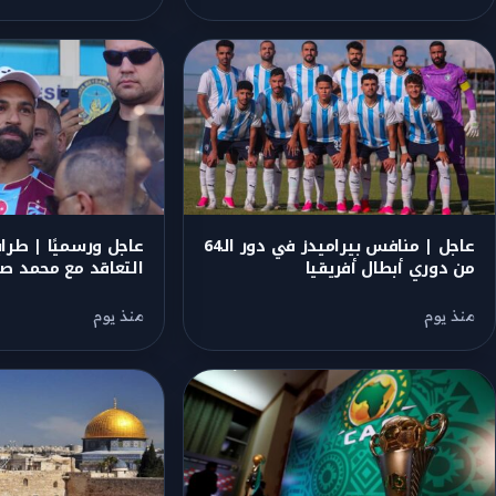
عاجل | منافس بيراميدز في دور الـ64
عاجل ورسميًا | طرا
من دوري أبطال أفريقيا
التعاقد مع محمد صل
منذ يوم
منذ يوم