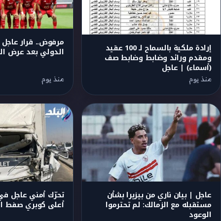
مرفوض.. قرار عاجل 
إرادة ملكية بالسماح لـ 100 عقيد
الدولي بعد عرض ال
ومقدم ورائد وضابط وضابط صف
(أسماء) | عاجل
منذ يوم
منذ يوم
عاجل | بيان ناري من بيزيرا بشأن
تحرّك أمني عاجل في
مستقبله مع الزمالك: لم تحترموا
أعلى كوبري صفط ال
الوعود