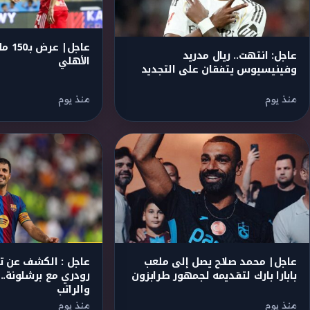
عاجل|
عاجل: انتهت.. ريال مدريد
الأهلي
وفينيسيوس يتفقان على التجديد
منذ يوم
منذ يوم
عاجل| محمد صلاح يصل إلى ملعب
عاجل : الكشف عن ت
بابارا بارك لتقديمه لجمهور طرابزون
رودري مع برشلونة..
والراتب
منذ يوم
منذ يوم