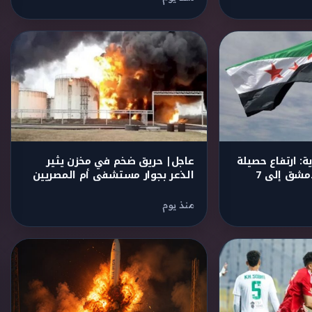
: ارتفاع حصيلة
عاجل| حريق ضخم في مخزن يثير
مصابي انفجار ريف دمشق إلى 7
الذعر بجوار مستشفى أم المصريين
منذ يوم