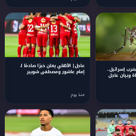
عاجل| الأهلي يعلن خبرًا صادمًا لـ
رب إسرائيل..
إمام عاشور ومصطفى شوبير
ة وبيان عاجل
منذ يوم