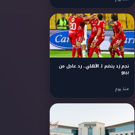
نجم زد ينضم لـ الأهلي.. رد عاجل من
بيبو
منذ يوم