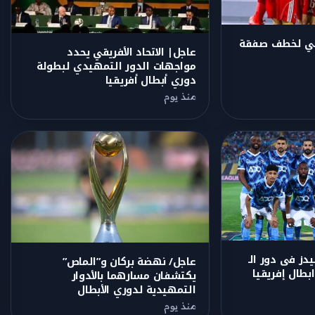
هلي لخطف صفقة
عاجل| الاتحاد الأفريقي يحدد
مواجهات الدور التمهيدي لبطولة
دوري أبطال أفريقيا
منذ يوم
دز فى دور الـ
عاجل/ نهضة بركان و”الماص”
يكتشفان مسارهما بالأدوار
التمهيدية لدوري الأبطال
منذ يوم