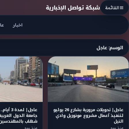
Skip to conten
شبكة تواصل الإخبارية
القائمة
اخبار
عا
الوسم:
عاجل
عاجل| تحويلات مرورية بشارع 26 يوليو
عاجل| لمد
لتنفيذ أعمال مشروع مونوريل وادي
جامعة الدول العربي
النيل
شهاب بالمهندسين
منذ يوم
منذ يوم